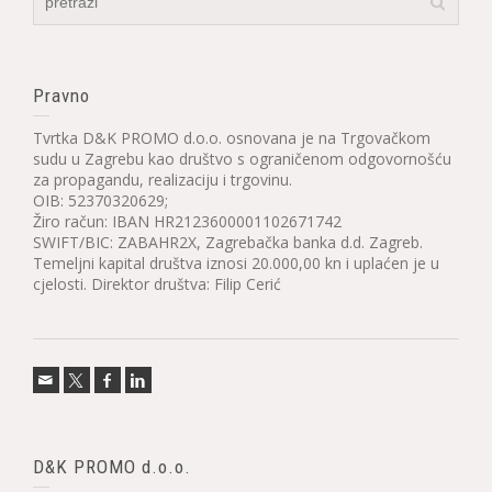
Pravno
Tvrtka D&K PROMO d.o.o. osnovana je na Trgovačkom
sudu u Zagrebu kao društvo s ograničenom odgovornošću
za propagandu, realizaciju i trgovinu.
OIB: 52370320629;
Žiro račun: IBAN HR2123600001102671742
SWIFT/BIC: ZABAHR2X, Zagrebačka banka d.d. Zagreb.
Temeljni kapital društva iznosi 20.000,00 kn i uplaćen je u
cjelosti. Direktor društva: Filip Cerić
D&K PROMO d.o.o.