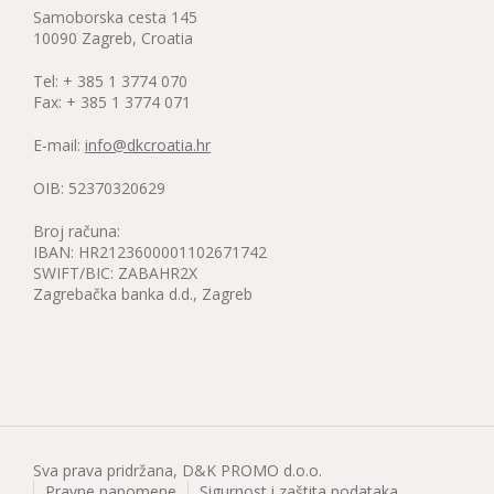
Samoborska cesta 145
10090 Zagreb, Croatia
Tel: + 385 1 3774 070
Fax: + 385 1 3774 071
E-mail:
info@dkcroatia.hr
OIB: 52370320629
Broj računa:
IBAN: HR2123600001102671742
SWIFT/BIC: ZABAHR2X
Zagrebačka banka d.d., Zagreb
Sva prava pridržana, D&K PROMO d.o.o.
Pravne napomene
Sigurnost i zaštita podataka