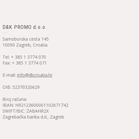
D&K PROMO d.o.o.
Samoborska cesta 145
10090 Zagreb, Croatia
Tel: + 385 1 3774 070
Fax: + 385 1 3774 071
E-mail:
info@dkcroatia.hr
OIB: 52370320629
Broj računa:
IBAN: HR2123600001102671742
SWIFT/BIC: ZABAHR2X
Zagrebačka banka d.d., Zagreb