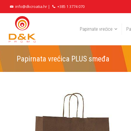
info@dkcroatia.hr
|
+385 1 3774 070
Papirnate vrećice
Pa
Papirnata vrećica PLUS smeđa