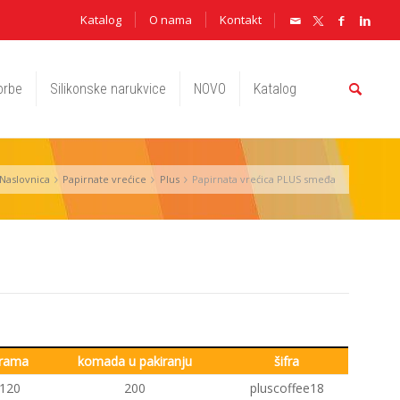
Katalog
O nama
Kontakt
orbe
Silikonske narukvice
NOVO
Katalog
Naslovnica
Papirnate vrećice
Plus
Papirnata vrećica PLUS smeđa
rama
komada u pakiranju
šifra
120
200
pluscoffee18