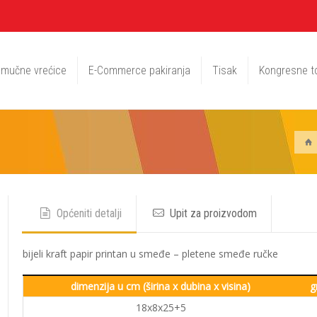
mučne vrećice
E-Commerce pakiranja
Tisak
Kongresne t
Općeniti detalji
Upit za proizvodom
bijeli kraft papir printan u smeđe – pletene smeđe ručke
dimenzija u cm (širina x dubina x visina)
g
18x8x25+5