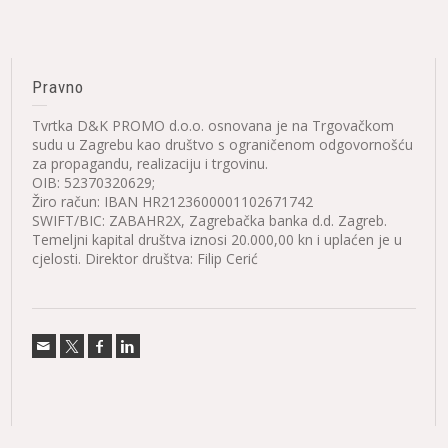
Pravno
Tvrtka D&K PROMO d.o.o. osnovana je na Trgovačkom
sudu u Zagrebu kao društvo s ograničenom odgovornošću
za propagandu, realizaciju i trgovinu.
OIB: 52370320629;
Žiro račun: IBAN HR2123600001102671742
SWIFT/BIC: ZABAHR2X, Zagrebačka banka d.d. Zagreb.
Temeljni kapital društva iznosi 20.000,00 kn i uplaćen je u
cjelosti. Direktor društva: Filip Cerić