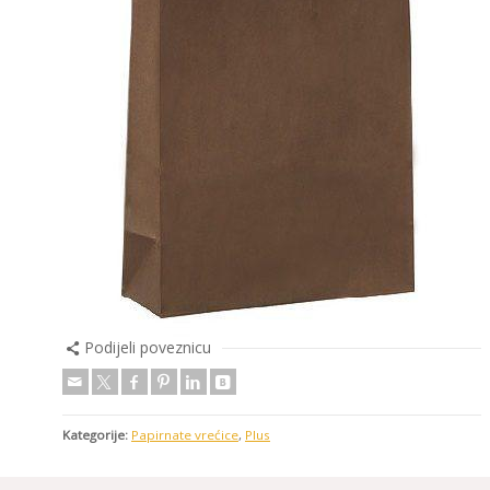
Podijeli poveznicu
Kategorije:
Papirnate vrećice
,
Plus