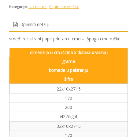
Kategorije:
Lux natural
,
Papirnate vrećice
Općeniti detalji
smeđi reciklirani papir printan u crno – špaga crne ručke
dimenzija u cm (širina x dubina x visina)
grama
komada u pakiranju
šifra
22x10x27+5
170
200
el22night
32x10x27+5
170