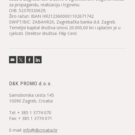
za propagandu, realizaciju i trgovinu.
OIB: 52370320629;
Žiro račun: IBAN HR2123600001102671742
SWIFT/BIC: ZABAHR2X, Zagrebačka banka d.d. Zagreb.
Temeljni kapital društva iznosi 20.000,00 kn i uplaćen je u
cjelosti. Direktor društva: Filip Cerić
D&K PROMO d.o.o.
Samoborska cesta 145
10090 Zagreb, Croatia
Tel: + 385 1 3774 070
Fax: + 385 1 3774 071
E-mail:
info@dkcroatia.hr