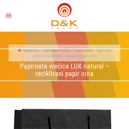
Naslovnica
Papirnate vrećice
Lux natural
Papirnata
vrećica LUX natural - reciklirani papir crna
Papirnata vrećica LUX natural –
reciklirani papir crna