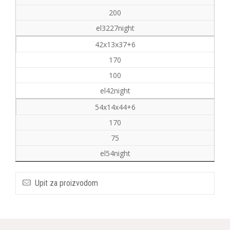
200
el3227night
42x13x37+6
170
100
el42night
54x14x44+6
170
75
el54night
Upit za proizvodom