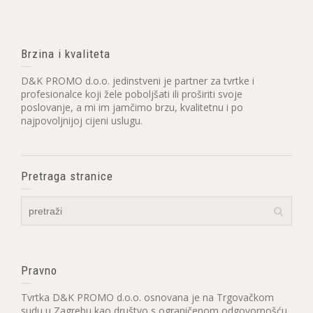
Brzina i kvaliteta
D&K PROMO d.o.o. jedinstveni je partner za tvrtke i
profesionalce koji žele poboljšati ili proširiti svoje
poslovanje, a mi im jamčimo brzu, kvalitetnu i po
najpovoljnijoj cijeni uslugu.
Pretraga stranice
Pravno
Tvrtka D&K PROMO d.o.o. osnovana je na Trgovačkom
sudu u Zagrebu kao društvo s ograničenom odgovornošću