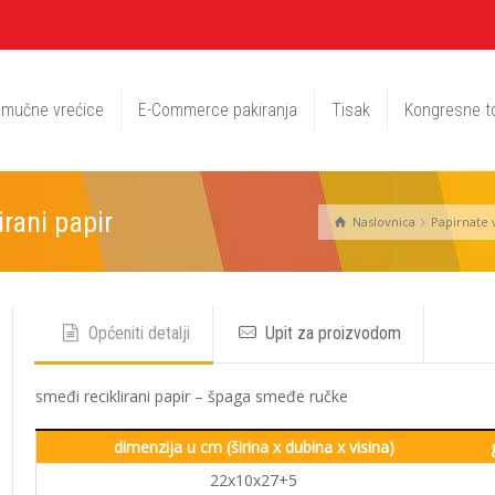
mučne vrećice
E-Commerce pakiranja
Tisak
Kongresne t
irani papir
Naslovnica
Papirnate 
Općeniti detalji
Upit za proizvodom
smeđi reciklirani papir – špaga smeđe ručke
dimenzija u cm (širina x dubina x visina)
22x10x27+5