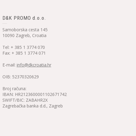
D&K PROMO d.o.o.
Samoborska cesta 145
10090 Zagreb, Croatia
Tel: + 385 1 3774 070
Fax: + 385 1 3774 071
E-mail:
info@dkcroatia.hr
OIB: 52370320629
Broj računa:
IBAN: HR2123600001102671742
SWIFT/BIC: ZABAHR2X
Zagrebačka banka d.d., Zagreb