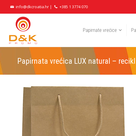
info@dkcroatia.hr
|
+385 1 3774 070
Papirnate vrećice
Pa
Papirnata vrećica LUX natural – recikl