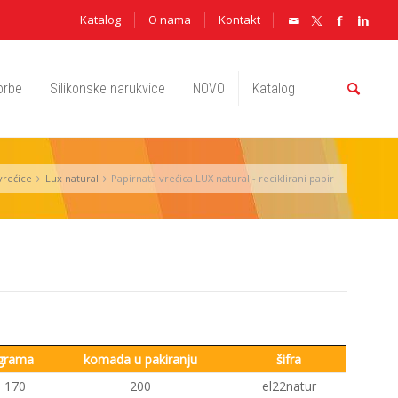
Katalog
O nama
Kontakt
orbe
Silikonske narukvice
NOVO
Katalog
vrećice
Lux natural
Papirnata vrećica LUX natural - reciklirani papir
grama
komada u pakiranju
šifra
170
200
el22natur