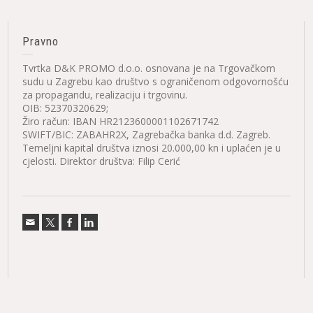
Pravno
Tvrtka D&K PROMO d.o.o. osnovana je na Trgovačkom
sudu u Zagrebu kao društvo s ograničenom odgovornošću
za propagandu, realizaciju i trgovinu.
OIB: 52370320629;
Žiro račun: IBAN HR2123600001102671742
SWIFT/BIC: ZABAHR2X, Zagrebačka banka d.d. Zagreb.
Temeljni kapital društva iznosi 20.000,00 kn i uplaćen je u
cjelosti. Direktor društva: Filip Cerić