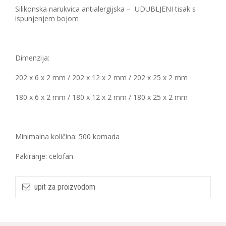
Silikonska narukvica antialergijska – UDUBLJENI tisak s
ispunjenjem bojom
Dimenzija:
202 x 6 x 2 mm / 202 x 12 x 2 mm / 202 x 25 x 2 mm
180 x 6 x 2 mm / 180 x 12 x 2 mm / 180 x 25 x 2 mm
Minimalna količina: 500 komada
Pakiranje: celofan
upit za proizvodom