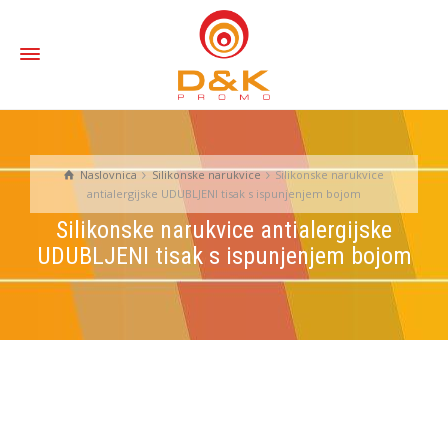
Naslovnica
Silikonske narukvice
Silikonske narukvice
antialergijske UDUBLJENI tisak s ispunjenjem bojom
Silikonske narukvice antialergijske
UDUBLJENI tisak s ispunjenjem bojom