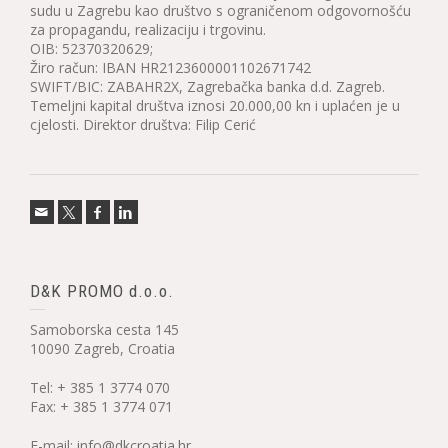
sudu u Zagrebu kao društvo s ograničenom odgovornošću
za propagandu, realizaciju i trgovinu.
OIB: 52370320629;
Žiro račun: IBAN HR2123600001102671742
SWIFT/BIC: ZABAHR2X, Zagrebačka banka d.d. Zagreb.
Temeljni kapital društva iznosi 20.000,00 kn i uplaćen je u
cjelosti. Direktor društva: Filip Cerić
D&K PROMO d.o.o.
Samoborska cesta 145
10090 Zagreb, Croatia
Tel: + 385 1 3774 070
Fax: + 385 1 3774 071
E-mail:
info@dkcroatia.hr